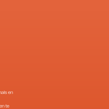
hals en
en te