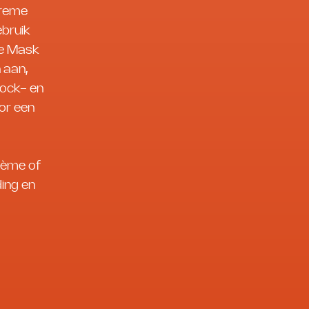
treme
ebruik
e Mask
 aan,
hock- en
oor een
rème of
ding en