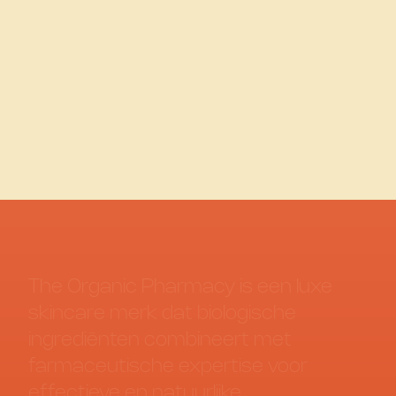
The Organic Pharmacy
The Organic Pharmacy
Cellular Protection
Advanced Retinoid-Like
Sunscreen
Body Oil
€ 25,00
€ 74,00
vanaf
The
Organic
Pharmacy
is
een
luxe
skincare
merk
dat
biologische
ingrediënten
combineert
met
farmaceutische
expertise
voor
effectieve
en
natuurlijke