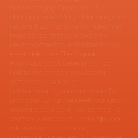
huidverzorging.
Opgericht
in
Londen
door
apotheker
Margo
Marrone,
richt
het
merk
zich
op
pure
formules
met
hoge
concentraties
werkzame
plantenextracten,
antioxidanten
en
essentiële
oliën.
The
Organic
Pharmacy
staat
bekend
om
haar
holistische
benadering,
waarbij
gezondheid,
balans
en
huidverbetering
centraal
staan.
De
producten
zijn
grotendeels
biologisch
gecertificeerd
en
vrij
van
schadelijke
stoffen,
waardoor
ze
ideaal
zijn
voor
wie
kiest
voor
duurzame,
hoogwaardige
en
resultaatgerichte