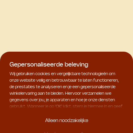
Gepersonaliseerde beleving
Wij gebruiken cookies en vergelijkbare technologieën om
onze website veilig en betrouwbaar te laten functioneren,
de prestaties te analyseren en je een gepersonaliseerde
winkelervaring aan te bieden. Hiervoor verzamelen we
gegevens over jou, je apparaten en hoe je onze diensten
gebruikt. Wanneer je op '
OK
' klikt, stem je hiermee in en geef
je ons toestemming om deze gebruiksgegevens te delen
met geselecteerde partners, bijvoorbeeld voor
Alleen noodzakelijke
marketingdoeleinden. Kies je voor '
Alleen noodzakelijke
', dan
plaatsen we uitsluitend essentiële cookies. Meer informatie