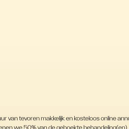
Behandelingen
Producten
Over ons
Contact
uur van tevoren makkelijk en kosteloos online annu
kenen we 50% van de geboekte behandeling(en).