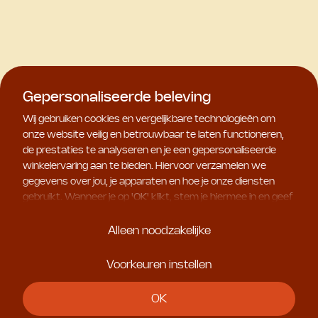
Gepersonaliseerde beleving
Wij gebruiken cookies en vergelijkbare technologieën om
onze website veilig en betrouwbaar te laten functioneren,
de prestaties te analyseren en je een gepersonaliseerde
winkelervaring aan te bieden. Hiervoor verzamelen we
gegevens over jou, je apparaten en hoe je onze diensten
gebruikt. Wanneer je op '
OK
' klikt, stem je hiermee in en geef
je ons toestemming om deze gebruiksgegevens te delen
met geselecteerde partners, bijvoorbeeld voor
Alleen noodzakelijke
marketingdoeleinden. Kies je voor '
Alleen noodzakelijke
', dan
plaatsen we uitsluitend essentiële cookies. Meer informatie
Voorkeuren instellen
en alle instellingen vind je onder '
Voorkeuren instellen
'. Je
kunt je keuze op ieder moment aanpassen.
OK