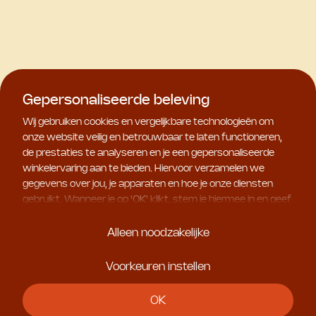
Gepersonaliseerde beleving
Wij gebruiken cookies en vergelijkbare technologieën om
onze website veilig en betrouwbaar te laten functioneren,
de prestaties te analyseren en je een gepersonaliseerde
winkelervaring aan te bieden. Hiervoor verzamelen we
gegevens over jou, je apparaten en hoe je onze diensten
gebruikt. Wanneer je op '
OK
' klikt, stem je hiermee in en geef
je ons toestemming om deze gebruiksgegevens te delen
met geselecteerde partners, bijvoorbeeld voor
Alleen noodzakelijke
marketingdoeleinden. Kies je voor '
Alleen noodzakelijke
', dan
plaatsen we uitsluitend essentiële cookies. Meer informatie
Voorkeuren instellen
en alle instellingen vind je onder '
Voorkeuren instellen
'. Je
kunt je keuze op ieder moment aanpassen.
OK