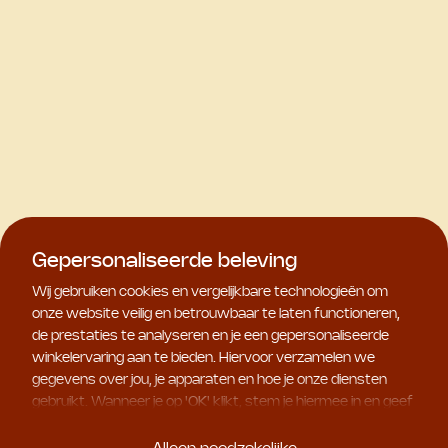
Gepersonaliseerde beleving
Wij gebruiken cookies en vergelijkbare technologieën om
onze website veilig en betrouwbaar te laten functioneren,
de prestaties te analyseren en je een gepersonaliseerde
winkelervaring aan te bieden. Hiervoor verzamelen we
gegevens over jou, je apparaten en hoe je onze diensten
gebruikt. Wanneer je op '
OK
' klikt, stem je hiermee in en geef
je ons toestemming om deze gebruiksgegevens te delen
met geselecteerde partners, bijvoorbeeld voor