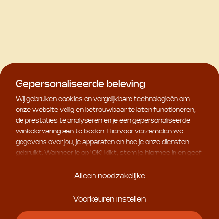
Gepersonaliseerde beleving
Wij gebruiken cookies en vergelijkbare technologieën om
onze website veilig en betrouwbaar te laten functioneren,
de prestaties te analyseren en je een gepersonaliseerde
winkelervaring aan te bieden. Hiervoor verzamelen we
gegevens over jou, je apparaten en hoe je onze diensten
gebruikt. Wanneer je op '
OK
' klikt, stem je hiermee in en geef
je ons toestemming om deze gebruiksgegevens te delen
met geselecteerde partners, bijvoorbeeld voor
Alleen noodzakelijke
marketingdoeleinden. Kies je voor '
Alleen noodzakelijke
', dan
plaatsen we uitsluitend essentiële cookies. Meer informatie
Voorkeuren instellen
en alle instellingen vind je onder '
Voorkeuren instellen
'. Je
kunt je keuze op ieder moment aanpassen.