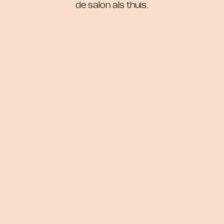
de salon als thuis.
Natura Bissé
Natura Bissé
NB Ceutical Tolerance
C+C Vitamin Splash
Cleanser
€ 58,00
€ 62,00