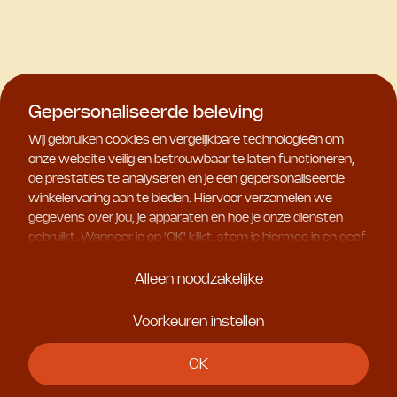
Gepersonaliseerde beleving
Wij gebruiken cookies en vergelijkbare technologieën om
onze website veilig en betrouwbaar te laten functioneren,
de prestaties te analyseren en je een gepersonaliseerde
winkelervaring aan te bieden. Hiervoor verzamelen we
gegevens over jou, je apparaten en hoe je onze diensten
gebruikt. Wanneer je op '
OK
' klikt, stem je hiermee in en geef
je ons toestemming om deze gebruiksgegevens te delen
met geselecteerde partners, bijvoorbeeld voor
Alleen noodzakelijke
marketingdoeleinden. Kies je voor '
Alleen noodzakelijke
', dan
plaatsen we uitsluitend essentiële cookies. Meer informatie
Voorkeuren instellen
en alle instellingen vind je onder '
Voorkeuren instellen
'. Je
kunt je keuze op ieder moment aanpassen.
OK