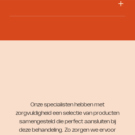
dit
nooit mogelijk
, omdat hierbij intensief op het
deze behandeling eens per 4 tot 6 weken.
gezicht en de mondregio wordt gewerkt en het
risico op verspreiding te groot is.
Vermijd intensieve zon, sauna en sporten
gedurende 24 uur
Gebruik geen actieve zuren of scrubs in de
eerste 48 uur
Gebruik altijd een SPF wanneer je naar buiten
Onze specialisten hebben met
zorgvuldigheid een selectie van producten
samengesteld die perfect aansluiten bij
deze behandeling. Zo zorgen we ervoor