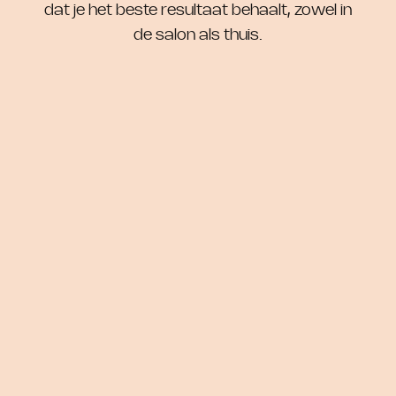
dat je het beste resultaat behaalt, zowel in
de salon als thuis.
Natura Bissé
Natura Bissé
Stabilizing Cleansing Mask
Stabilizing Facial Cleansing
Gel Aha + Pha
€ 52,00