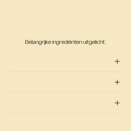
Belangrijke ingrediënten uitgelicht: