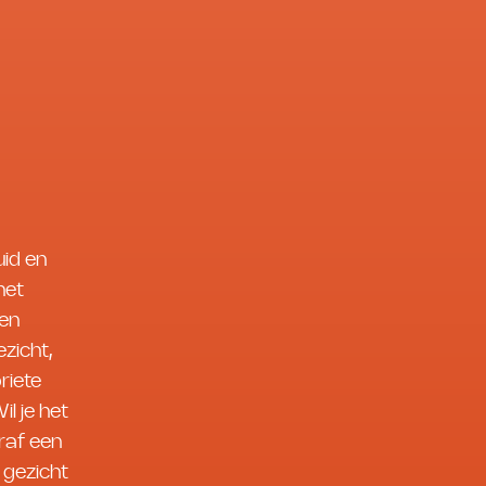
uid en
het
ven
ezicht,
riete
l je het
raf een
 gezicht