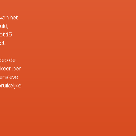
 van het
uid,
ot 15
ct.
dep de
keer per
tensieve
uikelijke