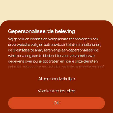
Gepersonaliseerde beleving
Wij gebruiken cookies en vergelijkbare technologieën om
onze website veilig en betrouwbaar te laten functioneren,
de prestaties te analyseren en je een gepersonaliseerde
winkelervaring aan te bieden. Hiervoor verzamelen we
gegevens over jou, je apparaten en hoe je onze diensten
gebruikt. Wanneer je op '
OK
' klikt, stem je hiermee in en geef
je ons toestemming om deze gebruiksgegevens te delen
met geselecteerde partners, bijvoorbeeld voor
Alleen noodzakelijke
marketingdoeleinden. Kies je voor '
Alleen noodzakelijke
', dan
plaatsen we uitsluitend essentiële cookies. Meer informatie
Voorkeuren instellen
en alle instellingen vind je onder '
Voorkeuren instellen
'. Je
kunt je keuze op ieder moment aanpassen.
OK