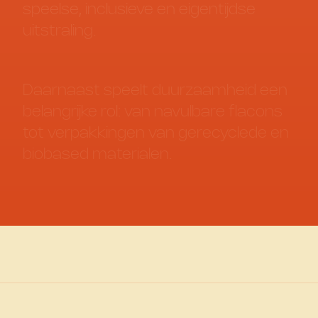
speelse,
inclusieve
en
eigentijdse
uitstraling.
Daarnaast
speelt
duurzaamheid
een
belangrijke
rol:
van
navulbare
flacons
tot
verpakkingen
van
gerecyclede
en
biobased
materialen.