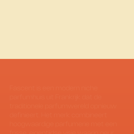
Fascent
Radical Softness
€ 55,00
Fascent
is
een
modern
niche
parfumhuis
uit
Frankrijk
dat
de
traditionele
parfumwereld
opnieuw
definieert.
Het
merk
combineert
hoogwaardige
parfumerie
met
een
frisse,
eigentijdse
visie
waarin
geur