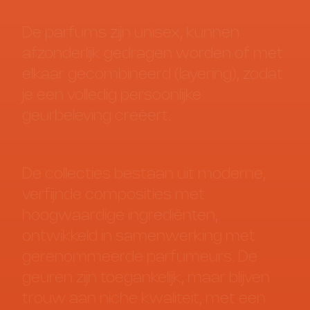
De
parfums
zijn
unisex,
kunnen
afzonderlijk
gedragen
worden
of
met
elkaar
gecombineerd
(layering),
zodat
je
een
volledig
persoonlijke
geurbeleving
creëert.
De
collecties
bestaan
uit
moderne,
verfijnde
composities
met
hoogwaardige
ingrediënten,
ontwikkeld
in
samenwerking
met
gerenommeerde
parfumeurs.
De
geuren
zijn
toegankelijk,
maar
blijven
trouw
aan
niche
kwaliteit,
met
een