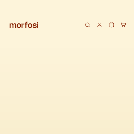
Alle
Fascent
Eau de Parfum
Filter