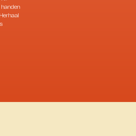
r handen
 Herhaal
ls