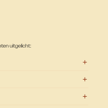
ten uitgelicht: