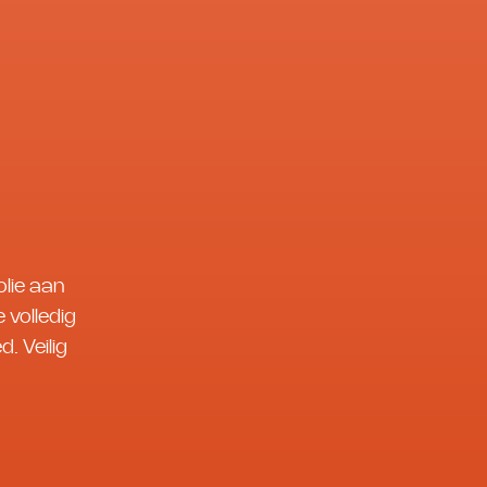
olie aan
e volledig
. Veilig