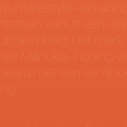
mium
lifestyle-
en
skin
ntstaan
vanuit
een
die
urzaamheid.
Het
merk
ale
Mānuka-honing
v
neerd
met
een
verfijn
ing.