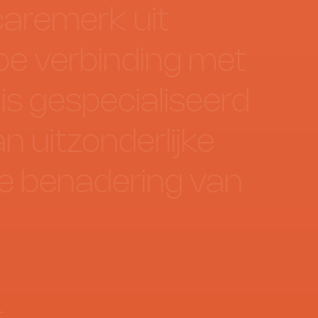
caremerk
uit
pe
verbinding
met
is
gespecialiseerd
an
uitzonderlijke
de
benadering
van