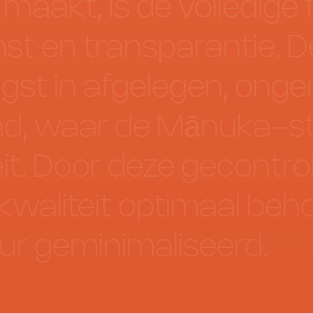
maakt,
is
de
volledige
mst
en
transparantie.
D
gst
in
afgelegen,
onge
d,
waar
de
Mānuka-st
it.
Door
deze
gecontro
kwaliteit
optimaal
beh
ur
geminimaliseerd.