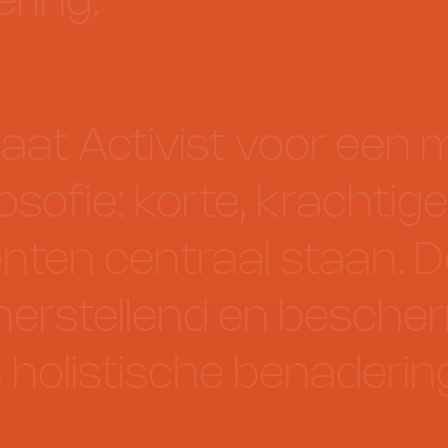
ring.
taat
Activist
voor
een
m
losofie:
korte,
krachtige
ënten
centraal
staan.
D
herstellend
en
bescher
n
holistische
benaderin