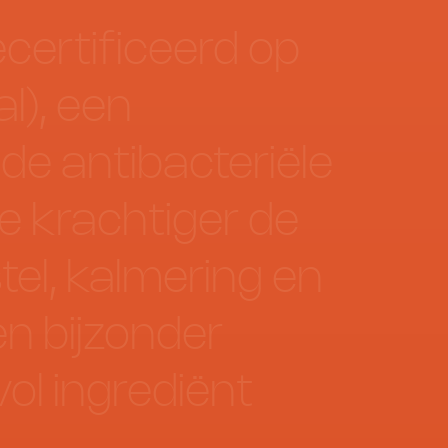
certificeerd
op
l),
een
de
antibacteriële
e
krachtiger
de
el,
kalmering
en
en
bijzonder
ol
ingrediënt