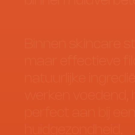
binnen
huidverbete
Binnen
skincare
s
maar
effectieve
fi
natuurlijke
ingredi
werken
voedend,
perfect
aan
bij
ee
huidgezondheid.