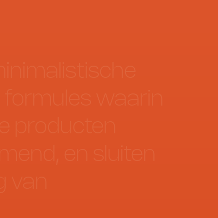
inimalistische
formules
waarin
e
producten
mend,
en
sluiten
g
van