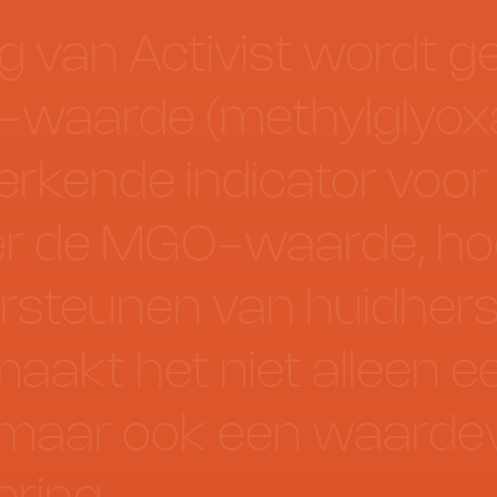
g
van
Activist
wordt
ge
-waarde
(methylglyoxa
erkende
indicator
voor
r
de
MGO-waarde,
ho
rsteunen
van
huidherst
maakt
het
niet
alleen
e
maar
ook
een
waardev