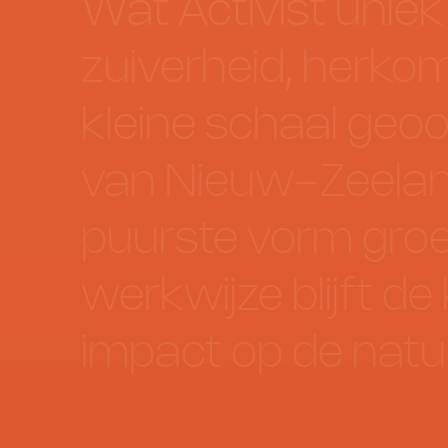
Wat
Activist
uniek
zuiverheid,
herko
kleine
schaal
geoo
van
Nieuw-Zeelan
puurste
vorm
groe
werkwijze
blijft
de
impact
op
de
natu