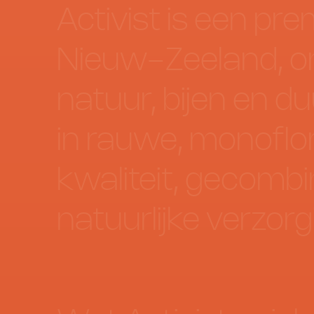
Activist
is
een
pre
Nieuw-Zeeland,
o
natuur,
bijen
en
du
in
rauwe,
monoflor
kwaliteit,
gecombi
natuurlijke
verzorg