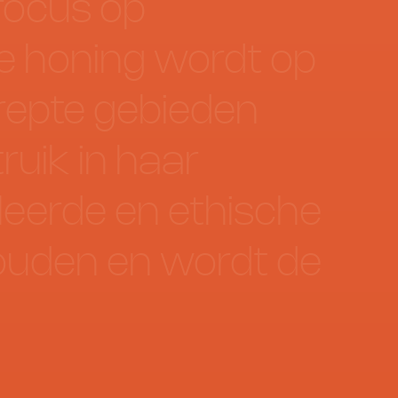
focus
op
e
honing
wordt
op
repte
gebieden
ruik
in
haar
leerde
en
ethische
ouden
en
wordt
de