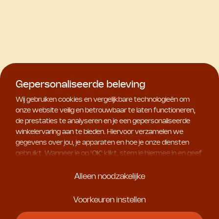
Gepersonaliseerde beleving
Wij gebruiken cookies en vergelijkbare technologieën om
onze website veilig en betrouwbaar te laten functioneren,
de prestaties te analyseren en je een gepersonaliseerde
winkelervaring aan te bieden. Hiervoor verzamelen we
gegevens over jou, je apparaten en hoe je onze diensten
gebruikt. Wanneer je op '
OK
' klikt, stem je hiermee in en geef
je ons toestemming om deze gebruiksgegevens te delen
met geselecteerde partners, bijvoorbeeld voor
Alleen noodzakelijke
marketingdoeleinden. Kies je voor '
Alleen noodzakelijke
', dan
plaatsen we uitsluitend essentiële cookies. Meer informatie
Voorkeuren instellen
en alle instellingen vind je onder '
Voorkeuren instellen
'. Je
kunt je keuze op ieder moment aanpassen.