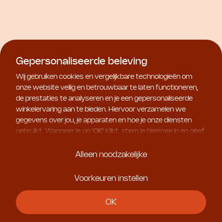
Natura Bissé
Gepersonaliseerde beleving
Diamond Extreme Ice-Lift
Wij gebruiken cookies en vergelijkbare technologieën om
€ 170,00
Natura Bissé
onze website veilig en betrouwbaar te laten functioneren,
Diamond Lip Booster
de prestaties te analyseren en je een gepersonaliseerde
€ 79,50
winkelervaring aan te bieden. Hiervoor verzamelen we
gegevens over jou, je apparaten en hoe je onze diensten
gebruikt. Wanneer je op '
OK
' klikt, stem je hiermee in en geef
je ons toestemming om deze gebruiksgegevens te delen
met geselecteerde partners, bijvoorbeeld voor
Alleen noodzakelijke
marketingdoeleinden. Kies je voor '
Alleen noodzakelijke
', dan
plaatsen we uitsluitend essentiële cookies. Meer informatie
Voorkeuren instellen
en alle instellingen vind je onder '
Voorkeuren instellen
'. Je
kunt je keuze op ieder moment aanpassen.
OK