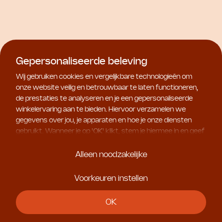
Gepersonaliseerde beleving
Wij gebruiken cookies en vergelijkbare technologieën om
onze website veilig en betrouwbaar te laten functioneren,
de prestaties te analyseren en je een gepersonaliseerde
Natura Bissé
winkelervaring aan te bieden. Hiervoor verzamelen we
Essential Shock
gegevens over jou, je apparaten en hoe je onze diensten
(R)Evolution Pro-Exo
gebruikt. Wanneer je op '
OK
' klikt, stem je hiermee in en geef
Collagen Cream
€ 148,00
je ons toestemming om deze gebruiksgegevens te delen
met geselecteerde partners, bijvoorbeeld voor
Alleen noodzakelijke
marketingdoeleinden. Kies je voor '
Alleen noodzakelijke
', dan
plaatsen we uitsluitend essentiële cookies. Meer informatie
Voorkeuren instellen
en alle instellingen vind je onder '
Voorkeuren instellen
'. Je
kunt je keuze op ieder moment aanpassen.
OK