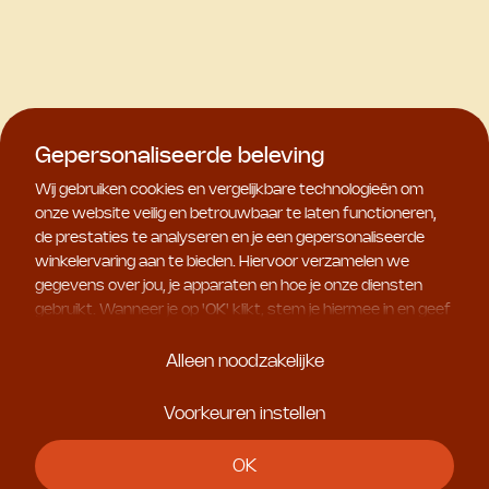
Gepersonaliseerde beleving
Wij gebruiken cookies en vergelijkbare technologieën om
onze website veilig en betrouwbaar te laten functioneren,
de prestaties te analyseren en je een gepersonaliseerde
winkelervaring aan te bieden. Hiervoor verzamelen we
gegevens over jou, je apparaten en hoe je onze diensten
gebruikt. Wanneer je op '
OK
' klikt, stem je hiermee in en geef
je ons toestemming om deze gebruiksgegevens te delen
met geselecteerde partners, bijvoorbeeld voor
Alleen noodzakelijke
marketingdoeleinden. Kies je voor '
Alleen noodzakelijke
', dan
plaatsen we uitsluitend essentiële cookies. Meer informatie
Voorkeuren instellen
en alle instellingen vind je onder '
Voorkeuren instellen
'. Je
kunt je keuze op ieder moment aanpassen.
OK