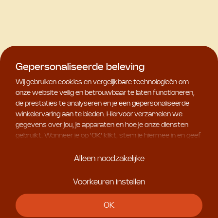
Gepersonaliseerde beleving
Wij gebruiken cookies en vergelijkbare technologieën om
onze website veilig en betrouwbaar te laten functioneren,
de prestaties te analyseren en je een gepersonaliseerde
winkelervaring aan te bieden. Hiervoor verzamelen we
gegevens over jou, je apparaten en hoe je onze diensten
gebruikt. Wanneer je op '
OK
' klikt, stem je hiermee in en geef
je ons toestemming om deze gebruiksgegevens te delen
met geselecteerde partners, bijvoorbeeld voor
Alleen noodzakelijke
marketingdoeleinden. Kies je voor '
Alleen noodzakelijke
', dan
plaatsen we uitsluitend essentiële cookies. Meer informatie
Voorkeuren instellen
en alle instellingen vind je onder '
Voorkeuren instellen
'. Je
kunt je keuze op ieder moment aanpassen.
OK