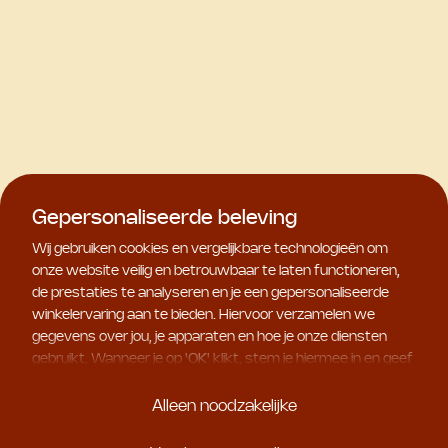
Gepersonaliseerde beleving
Wij gebruiken cookies en vergelijkbare technologieën om
onze website veilig en betrouwbaar te laten functioneren,
de prestaties te analyseren en je een gepersonaliseerde
winkelervaring aan te bieden. Hiervoor verzamelen we
gegevens over jou, je apparaten en hoe je onze diensten
gebruikt. Wanneer je op '
OK
' klikt, stem je hiermee in en geef
je ons toestemming om deze gebruiksgegevens te delen
met geselecteerde partners, bijvoorbeeld voor
Alleen noodzakelijke
marketingdoeleinden. Kies je voor '
Alleen noodzakelijke
', dan
plaatsen we uitsluitend essentiële cookies. Meer informatie