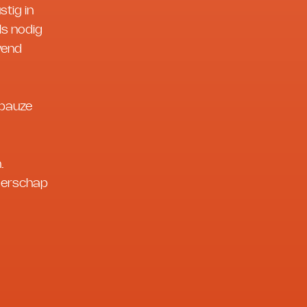
stig in
ls nodig
vend
 pauze
.
ngerschap