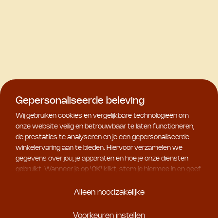
Gepersonaliseerde beleving
Wij gebruiken cookies en vergelijkbare technologieën om
onze website veilig en betrouwbaar te laten functioneren,
de prestaties te analyseren en je een gepersonaliseerde
winkelervaring aan te bieden. Hiervoor verzamelen we
gegevens over jou, je apparaten en hoe je onze diensten
gebruikt. Wanneer je op '
OK
' klikt, stem je hiermee in en geef
je ons toestemming om deze gebruiksgegevens te delen
met geselecteerde partners, bijvoorbeeld voor
Alleen noodzakelijke
marketingdoeleinden. Kies je voor '
Alleen noodzakelijke
', dan
plaatsen we uitsluitend essentiële cookies. Meer informatie
Voorkeuren instellen