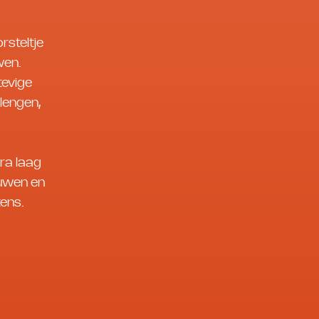
rsteltje
wen.
tevige
lengen,
tra laag
ouwen en
tens.