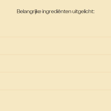
Belangrijke ingrediënten uitgelicht: