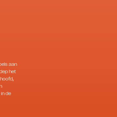
pels aan
 dep het
rhoofd,
en
 in de