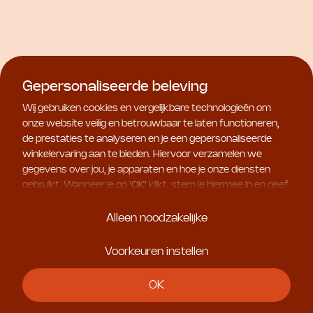
Natura Bissé
Natura Bissé
Essential Shock Intense
Essential Shock
Double Action Cream
(R)Evolution Pro-Exo
Collagen Cream
€ 87,00
€ 148,00
Gepersonaliseerde beleving
Wij gebruiken cookies en vergelijkbare technologieën om
onze website veilig en betrouwbaar te laten functioneren,
de prestaties te analyseren en je een gepersonaliseerde
winkelervaring aan te bieden. Hiervoor verzamelen we
gegevens over jou, je apparaten en hoe je onze diensten
gebruikt. Wanneer je op '
OK
' klikt, stem je hiermee in en geef
je ons toestemming om deze gebruiksgegevens te delen
met geselecteerde partners, bijvoorbeeld voor
Alleen noodzakelijke
marketingdoeleinden. Kies je voor '
Alleen noodzakelijke
', dan
plaatsen we uitsluitend essentiële cookies. Meer informatie
Voorkeuren instellen
en alle instellingen vind je onder '
Voorkeuren instellen
'. Je
kunt je keuze op ieder moment aanpassen.
OK
Gezichtsreiniging
Natura Bissé