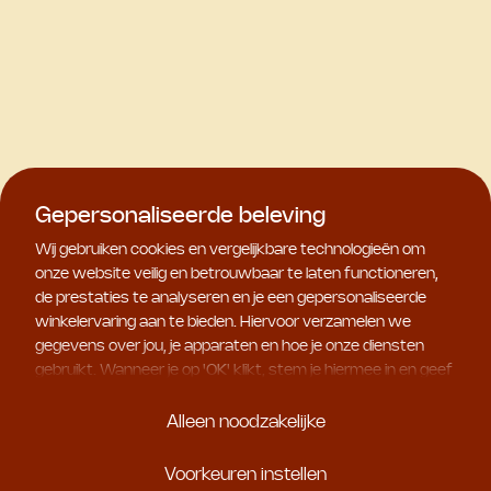
Gepersonaliseerde beleving
Wij gebruiken cookies en vergelijkbare technologieën om
onze website veilig en betrouwbaar te laten functioneren,
de prestaties te analyseren en je een gepersonaliseerde
winkelervaring aan te bieden. Hiervoor verzamelen we
gegevens over jou, je apparaten en hoe je onze diensten
gebruikt. Wanneer je op '
OK
' klikt, stem je hiermee in en geef
je ons toestemming om deze gebruiksgegevens te delen
met geselecteerde partners, bijvoorbeeld voor
Alleen noodzakelijke
marketingdoeleinden. Kies je voor '
Alleen noodzakelijke
', dan
plaatsen we uitsluitend essentiële cookies. Meer informatie
Voorkeuren instellen