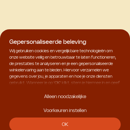
Gepersonaliseerde beleving
Wij gebruiken cookies en vergelijkbare technologieën om
onze website veilig en betrouwbaar te laten functioneren,
de prestaties te analyseren en je een gepersonaliseerde
winkelervaring aan te bieden. Hiervoor verzamelen we
gegevens over jou, je apparaten en hoe je onze diensten
gebruikt. Wanneer je op '
OK
' klikt, stem je hiermee in en geef
je ons toestemming om deze gebruiksgegevens te delen
met geselecteerde partners, bijvoorbeeld voor
Alleen noodzakelijke
marketingdoeleinden. Kies je voor '
Alleen noodzakelijke
', dan
plaatsen we uitsluitend essentiële cookies. Meer informatie
Voorkeuren instellen
en alle instellingen vind je onder '
Voorkeuren instellen
'. Je
kunt je keuze op ieder moment aanpassen.
OK