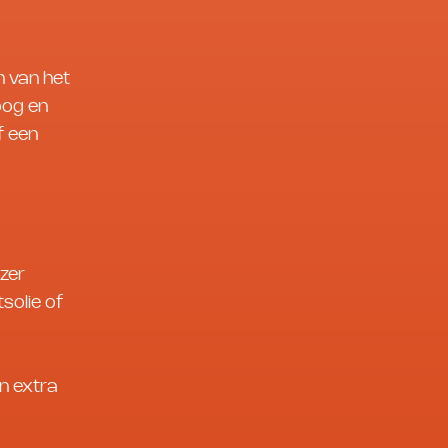
n van het
oog en
f een
zer
solie of
n extra