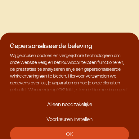
Gepersonaliseerde beleving
Wij gebruiken cookies en vergelijkbare technologieën om
onze website veilig en betrouwbaar te laten functioneren,
de prestaties te analyseren en je een gepersonaliseerde
winkelervaring aan te bieden. Hiervoor verzamelen we
gegevens over jou, je apparaten en hoe je onze diensten
gebruikt. Wanneer je op '
OK
' klikt, stem je hiermee in en geef
je ons toestemming om deze gebruiksgegevens te delen
met geselecteerde partners, bijvoorbeeld voor
Alleen noodzakelijke
marketingdoeleinden. Kies je voor '
Alleen noodzakelijke
', dan
plaatsen we uitsluitend essentiële cookies. Meer informatie
Voorkeuren instellen
en alle instellingen vind je onder '
Voorkeuren instellen
'. Je
kunt je keuze op ieder moment aanpassen.
OK