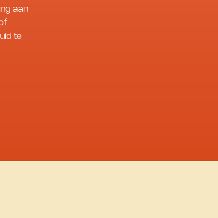
ing aan
of
uid te