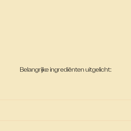
Belangrijke ingrediënten uitgelicht: