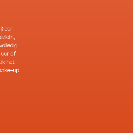
n) een
ezicht,
volledig
 uur of
ik het
 make-up