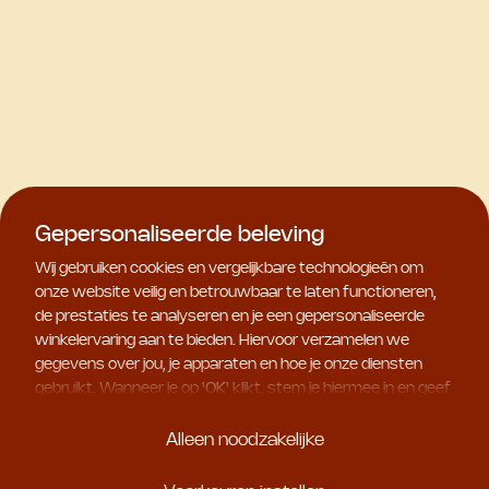
Gepersonaliseerde beleving
Wij gebruiken cookies en vergelijkbare technologieën om
onze website veilig en betrouwbaar te laten functioneren,
de prestaties te analyseren en je een gepersonaliseerde
winkelervaring aan te bieden. Hiervoor verzamelen we
gegevens over jou, je apparaten en hoe je onze diensten
gebruikt. Wanneer je op '
OK
' klikt, stem je hiermee in en geef
je ons toestemming om deze gebruiksgegevens te delen
met geselecteerde partners, bijvoorbeeld voor
Alleen noodzakelijke
marketingdoeleinden. Kies je voor '
Alleen noodzakelijke
', dan
plaatsen we uitsluitend essentiële cookies. Meer informatie