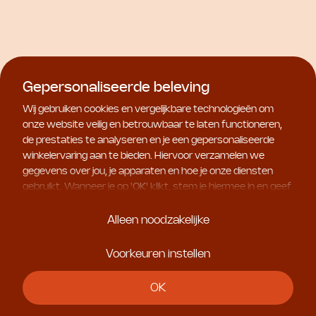
Gepersonaliseerde beleving
Wij gebruiken cookies en vergelijkbare technologieën om
onze website veilig en betrouwbaar te laten functioneren,
de prestaties te analyseren en je een gepersonaliseerde
winkelervaring aan te bieden. Hiervoor verzamelen we
gegevens over jou, je apparaten en hoe je onze diensten
Natura Bissé
Natura Bissé
gebruikt. Wanneer je op '
OK
' klikt, stem je hiermee in en geef
Diamond Cocoon Sheer
C+C Vitamin 20% Antiox
je ons toestemming om deze gebruiksgegevens te delen
Eye
Solution
met geselecteerde partners, bijvoorbeeld voor
Alleen noodzakelijke
€ 76,50
€ 182,00
vanaf
marketingdoeleinden. Kies je voor '
Alleen noodzakelijke
', dan
plaatsen we uitsluitend essentiële cookies. Meer informatie
Voorkeuren instellen
en alle instellingen vind je onder '
Voorkeuren instellen
'. Je
kunt je keuze op ieder moment aanpassen.
OK