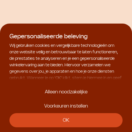
Gepersonaliseerde beleving
Wij gebruiken cookies en vergelijkbare technologieën om
onze website veilig en betrouwbaar te laten functioneren,
de prestaties te analyseren en je een gepersonaliseerde
winkelervaring aan te bieden. Hiervoor verzamelen we
gegevens over jou, je apparaten en hoe je onze diensten
gebruikt. Wanneer je op '
OK
' klikt, stem je hiermee in en geef
The Organic Pharmacy
The Organic Pharmacy
je ons toestemming om deze gebruiksgegevens te delen
Enzyme Peel Mask
Vitamin Protection Face
met geselecteerde partners, bijvoorbeeld voor
Cream
Alleen noodzakelijke
€ 35,00
marketingdoeleinden. Kies je voor '
Alleen noodzakelijke
', dan
€ 55,00
plaatsen we uitsluitend essentiële cookies. Meer informatie
Voorkeuren instellen
en alle instellingen vind je onder '
Voorkeuren instellen
'. Je
kunt je keuze op ieder moment aanpassen.
OK