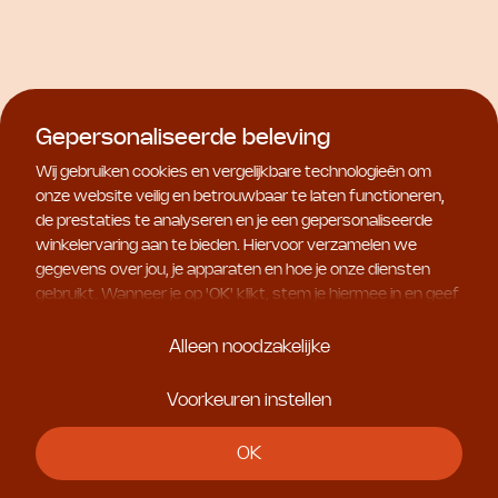
Face Cream
€ 25,00
€ 60,00
Gepersonaliseerde beleving
Wij gebruiken cookies en vergelijkbare technologieën om
onze website veilig en betrouwbaar te laten functioneren,
de prestaties te analyseren en je een gepersonaliseerde
winkelervaring aan te bieden. Hiervoor verzamelen we
gegevens over jou, je apparaten en hoe je onze diensten
gebruikt. Wanneer je op '
OK
' klikt, stem je hiermee in en geef
je ons toestemming om deze gebruiksgegevens te delen
met geselecteerde partners, bijvoorbeeld voor
Alleen noodzakelijke
The Organic Pharmacy
The Organic Pharmacy
marketingdoeleinden. Kies je voor '
Alleen noodzakelijke
', dan
Enzyme Peel Mask
Vitamin Protection Face
plaatsen we uitsluitend essentiële cookies. Meer informatie
Voorkeuren instellen
Cream
€ 35,00
en alle instellingen vind je onder '
Voorkeuren instellen
'. Je
€ 55,00
kunt je keuze op ieder moment aanpassen.
OK