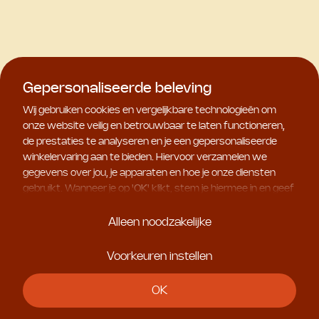
Gepersonaliseerde beleving
Wij gebruiken cookies en vergelijkbare technologieën om
onze website veilig en betrouwbaar te laten functioneren,
de prestaties te analyseren en je een gepersonaliseerde
winkelervaring aan te bieden. Hiervoor verzamelen we
gegevens over jou, je apparaten en hoe je onze diensten
gebruikt. Wanneer je op '
OK
' klikt, stem je hiermee in en geef
je ons toestemming om deze gebruiksgegevens te delen
met geselecteerde partners, bijvoorbeeld voor
Alleen noodzakelijke
marketingdoeleinden. Kies je voor '
Alleen noodzakelijke
', dan
plaatsen we uitsluitend essentiële cookies. Meer informatie
Voorkeuren instellen
en alle instellingen vind je onder '
Voorkeuren instellen
'. Je
kunt je keuze op ieder moment aanpassen.
OK