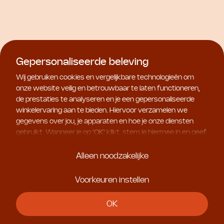
Gepersonaliseerde beleving
Natura Bissé
Natura Bissé
Wij gebruiken cookies en vergelijkbare technologieën om
C+C Vitamin Self-Tan
C+C Vitamin Soufflé Mask
onze website veilig en betrouwbaar te laten functioneren,
Drops
€ 57,00
de prestaties te analyseren en je een gepersonaliseerde
€ 67,50
winkelervaring aan te bieden. Hiervoor verzamelen we
gegevens over jou, je apparaten en hoe je onze diensten
gebruikt. Wanneer je op '
OK
' klikt, stem je hiermee in en geef
je ons toestemming om deze gebruiksgegevens te delen
met geselecteerde partners, bijvoorbeeld voor
Alleen noodzakelijke
marketingdoeleinden. Kies je voor '
Alleen noodzakelijke
', dan
plaatsen we uitsluitend essentiële cookies. Meer informatie
Voorkeuren instellen
en alle instellingen vind je onder '
Voorkeuren instellen
'. Je
kunt je keuze op ieder moment aanpassen.
OK