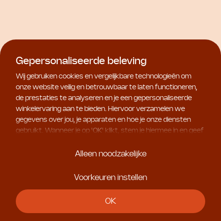
Gepersonaliseerde beleving
Natura Bissé
Natura Bissé
Diamond Luminous Clarity
Diamond Luminous
Wij gebruiken cookies en vergelijkbare technologieën om
Toning Lotion
Perfecting Cream
onze website veilig en betrouwbaar te laten functioneren,
€ 89,00
€ 234,00
de prestaties te analyseren en je een gepersonaliseerde
winkelervaring aan te bieden. Hiervoor verzamelen we
gegevens over jou, je apparaten en hoe je onze diensten
gebruikt. Wanneer je op '
OK
' klikt, stem je hiermee in en geef
je ons toestemming om deze gebruiksgegevens te delen
met geselecteerde partners, bijvoorbeeld voor
Alleen noodzakelijke
marketingdoeleinden. Kies je voor '
Alleen noodzakelijke
', dan
plaatsen we uitsluitend essentiële cookies. Meer informatie
Voorkeuren instellen
en alle instellingen vind je onder '
Voorkeuren instellen
'. Je
kunt je keuze op ieder moment aanpassen.
OK