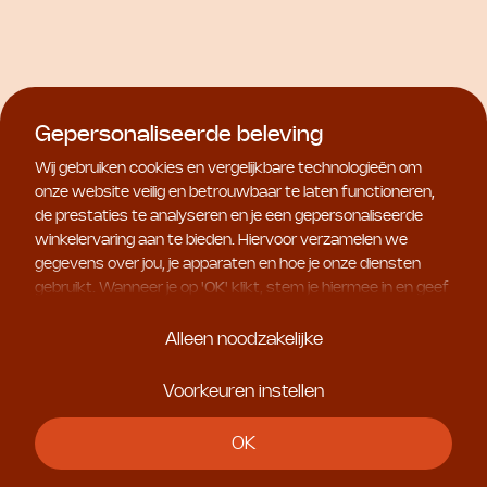
Natura Bissé
Natura Bissé
C+C Vitamin Summer
NB Ceutical Tolerance
Lotion
Enzyme Peel
€ 71,50
€ 113,50
Gepersonaliseerde beleving
Wij gebruiken cookies en vergelijkbare technologieën om
onze website veilig en betrouwbaar te laten functioneren,
de prestaties te analyseren en je een gepersonaliseerde
winkelervaring aan te bieden. Hiervoor verzamelen we
gegevens over jou, je apparaten en hoe je onze diensten
gebruikt. Wanneer je op '
OK
' klikt, stem je hiermee in en geef
je ons toestemming om deze gebruiksgegevens te delen
met geselecteerde partners, bijvoorbeeld voor
Alleen noodzakelijke
marketingdoeleinden. Kies je voor '
Alleen noodzakelijke
', dan
plaatsen we uitsluitend essentiële cookies. Meer informatie
Voorkeuren instellen
en alle instellingen vind je onder '
Voorkeuren instellen
'. Je
kunt je keuze op ieder moment aanpassen.
OK
Natura Bissé
Natura Bissé
Diamond Luminous Rich
C+C Vitamin Splash