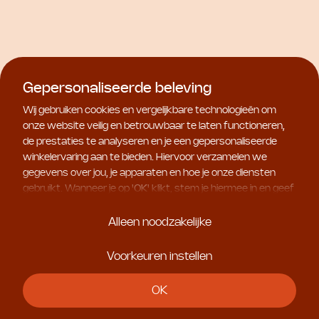
The Organic Pharmacy
The Organic Pharmacy
Gepersonaliseerde beleving
Ultra Calming Ageless
Enzyme Peel Mask
Face Cream
€ 35,00
Wij gebruiken cookies en vergelijkbare technologieën om
€ 60,00
onze website veilig en betrouwbaar te laten functioneren,
de prestaties te analyseren en je een gepersonaliseerde
winkelervaring aan te bieden. Hiervoor verzamelen we
gegevens over jou, je apparaten en hoe je onze diensten
gebruikt. Wanneer je op '
OK
' klikt, stem je hiermee in en geef
je ons toestemming om deze gebruiksgegevens te delen
met geselecteerde partners, bijvoorbeeld voor
Alleen noodzakelijke
marketingdoeleinden. Kies je voor '
Alleen noodzakelijke
', dan
plaatsen we uitsluitend essentiële cookies. Meer informatie
Voorkeuren instellen
en alle instellingen vind je onder '
Voorkeuren instellen
'. Je
kunt je keuze op ieder moment aanpassen.
OK