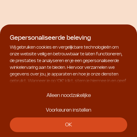
Natura Bissé
Natura Bissé
Limited
Gepersonaliseerde beleving
Essential Shock Intense
Diamond Extreme Night
Eye & Lip
Wij gebruiken cookies en vergelijkbare technologieën om
Dual Treatment
€ 62,00
onze website veilig en betrouwbaar te laten functioneren,
€ 232,00
de prestaties te analyseren en je een gepersonaliseerde
winkelervaring aan te bieden. Hiervoor verzamelen we
gegevens over jou, je apparaten en hoe je onze diensten
gebruikt. Wanneer je op '
OK
' klikt, stem je hiermee in en geef
je ons toestemming om deze gebruiksgegevens te delen
met geselecteerde partners, bijvoorbeeld voor
Alleen noodzakelijke
marketingdoeleinden. Kies je voor '
Alleen noodzakelijke
', dan
plaatsen we uitsluitend essentiële cookies. Meer informatie
Voorkeuren instellen
en alle instellingen vind je onder '
Voorkeuren instellen
'. Je
kunt je keuze op ieder moment aanpassen.
OK