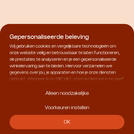
€ 76,00
Dual Treatment
€ 232,00
Gepersonaliseerde beleving
Wij gebruiken cookies en vergelijkbare technologieën om
onze website veilig en betrouwbaar te laten functioneren,
de prestaties te analyseren en je een gepersonaliseerde
winkelervaring aan te bieden. Hiervoor verzamelen we
gegevens over jou, je apparaten en hoe je onze diensten
gebruikt. Wanneer je op '
OK
' klikt, stem je hiermee in en geef
je ons toestemming om deze gebruiksgegevens te delen
met geselecteerde partners, bijvoorbeeld voor
Alleen noodzakelijke
Natura Bissé
marketingdoeleinden. Kies je voor '
Alleen noodzakelijke
', dan
C+C Vitamin Dry Touch
plaatsen we uitsluitend essentiële cookies. Meer informatie
Sunscreen Fluid
Voorkeuren instellen
Natura Bissé
en alle instellingen vind je onder '
Voorkeuren instellen
'. Je
€ 72,00
vanaf
Essential Shock
kunt je keuze op ieder moment aanpassen.
OK
(R)Evolution Pro-Exo
Collagen Cream
€ 148,00