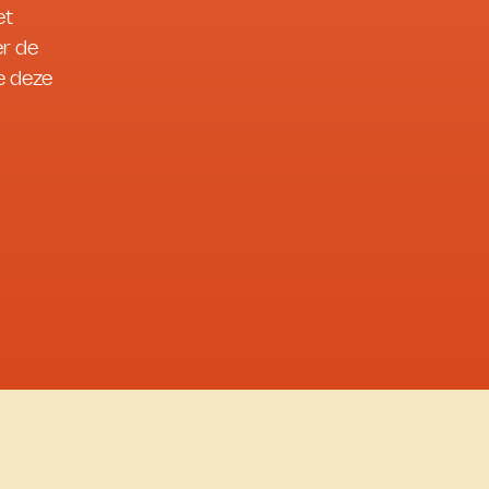
et
er de
je deze