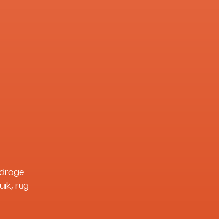
kdroge
uik, rug